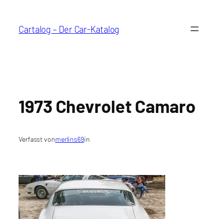
Zum
Inhalt
Cartalog – Der Car-Katalog
springen
1973 Chevrolet Camaro
Verfasst von
merlins69
in