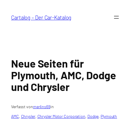
Zum
Inhalt
Cartalog – Der Car-Katalog
springen
Neue Seiten für
Plymouth, AMC, Dodge
und Chrysler
Verfasst von
merlins69
in
AMC
, 
Chrysler
, 
Chrysler Motor Corporation
, 
Dodge
, 
Plymouth