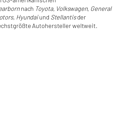
earborn
nach
Toyota
,
Volkswagen
,
General
otors
,
Hyundai
und
Stellantis
der
echstgrößte Autohersteller weltweit.