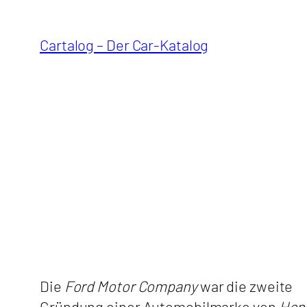
Zum
Inhalt
Cartalog – Der Car-Katalog
springen
Die
Ford Motor Company
war die zweite
Gründung einer Automobilmarke von
Hen