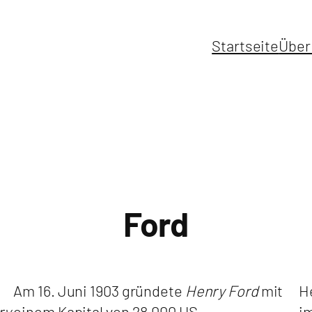
Startseite
Über
Ford
Am 16. Juni 1903 gründete
Henry Ford
mit
He
ry
einem Kapital von 28.000 US-
i