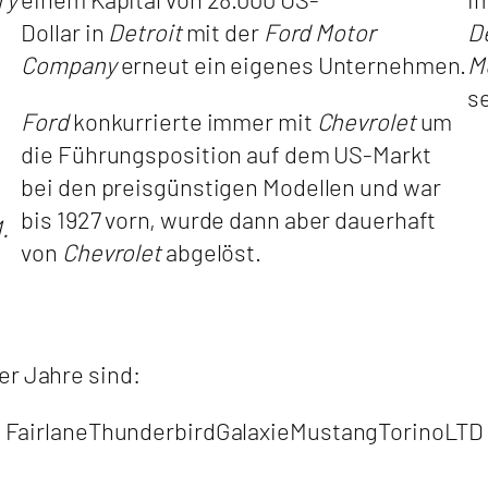
Dollar in
Detroit
mit der
Ford Motor
D
Company
erneut ein eigenes Unternehmen.
M
s
Ford
konkurrierte immer mit
Chevrolet
um
die Führungsposition auf dem US-Markt
bei den preisgünstigen Modellen und war
bis 1927 vorn, wurde dann aber dauerhaft
.
von
Chevrolet
abgelöst.
er Jahre sind:
Fairlane
Thunderbird
Galaxie
Mustang
Torino
LTD